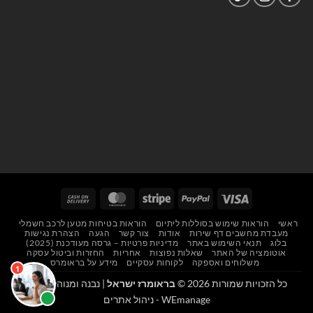
Cash
MasterCard
Stripe
PayPal
Visa
On
ראשי
הוראות שימוש בסוללות ליתיום
הוראות בטיחות מטען לרכב חשמלי
Delivery
מעבדת מחשבים דף שירות
אודות
צור קשר
הגעה
הצהרת נגישות
בלוג
תנאי השימוש באתר
מדיניות פרטיות – גרסה מעודכנת (2025)
אוטומציה של האתר
שאלות נפוצות
אחריות
החזרות וביטול עסקה
משלוחים ואספקה
לקוחות עסקיים
מידע על בראומרס
כל הזכויות שמורות 2026 ©
בראומרז ישראל
| נבנה ומנוהל על ידי
WEmanage - ניהול אתרים