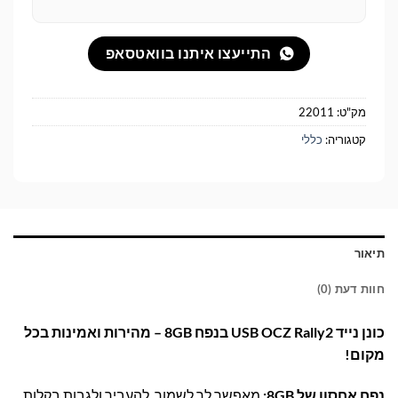
התייעצו איתנו בוואטסאפ
מק"ט:
22011
קטגוריה:
כללי
תיאור
חוות דעת (0)
כונן נייד USB OCZ Rally2 בנפח 8GB – מהירות ואמינות בכל
מקום!
נפח אחסון של 8GB:
מאפשר לך לשמור, להעביר ולגבות בקלות