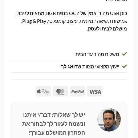
כונן USB מהיר ואמין של OCZ בנפח 8GB, מתאים לגיבוי,
גמישות ונשיאה יומיומית. עיצוב קומפקטי, Plug & Play,
מושלם לבית ולעסק.
משלוח מהיר עד הבית
ייעוץ מקצועי מצוות ש
דואג לך!
Apple
MasterCard
PayPal
Visa
Pay
יש לך שאלות? דבר/י איתנו
ונשמח לעזור לך לבחור את
הפתרון המושלם עבורך!