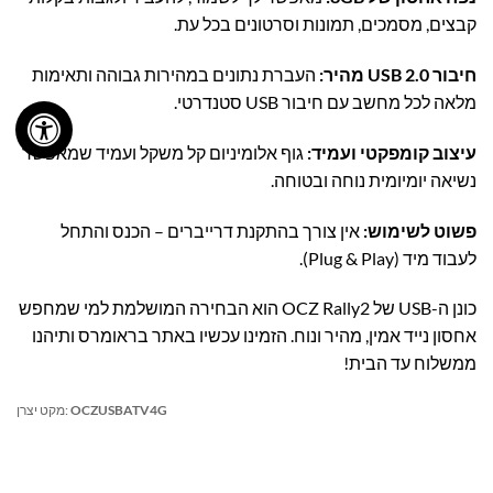
קבצים, מסמכים, תמונות וסרטונים בכל עת.
חיבור USB 2.0 מהיר:
העברת נתונים במהירות גבוהה ותאימות
מלאה לכל מחשב עם חיבור USB סטנדרטי.
עיצוב קומפקטי ועמיד:
גוף אלומיניום קל משקל ועמיד שמאפשר
נשיאה יומיומית נוחה ובטוחה.
פשוט לשימוש:
אין צורך בהתקנת דרייברים – הכנס והתחל
לעבוד מיד (Plug & Play).
כונן ה-USB של OCZ Rally2 הוא הבחירה המושלמת למי שמחפש
אחסון נייד אמין, מהיר ונוח. הזמינו עכשיו באתר בראומרס ותיהנו
ממשלוח עד הבית!
OCZUSBATV4G
מקט יצרן: