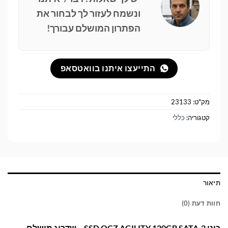
ונשמח לעזור לך לבחור את
הפתרון המושלם עבורך!
התייעצו איתנו בוואטסאפ
מק"ט:
23133
קטגוריה:
כללי
תיאור
חוות דעת (0)
כונן SSD OCZ AGILITY 120GB SATA-2 – שדרוג מושלם