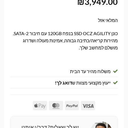
₪
3,949.00
המלאי אזל
כונן SSD OCZ AGILITY בנפח 120GB עם חיבור SATA-2.
מהירות קריאה/כתיבה גבוהה, אמינות מעולה ושדרוג
מושלם למחשב שלך.
משלוח מהיר עד הבית
ייעוץ מקצועי מצוות ש
דואג לך!
Apple
MasterCard
PayPal
Visa
Pay
יש לך שאלות? דבר/י איתנו