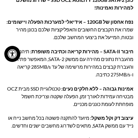
למהירות ואמינות!
נפח אחסון של 120GB – אידיאלי למערכות הפעלה ויישומים:
שמרו את הקבצים החשובים והאפליקציות שלכם בכונן מהיר
ובטוח, המייעל את ביצועי המחשב שלכם.
חיבור SATA-II – מהירות קריאה וכתיבה משופרת:
תיהנו
מהעברת נתונים מהירה עם ממשק SATA-2, המאפשר פתיחה
והעברת קבצים במהירות מרשימה של עד 285MB/s קריאה
ו-275MB/s כתיבה.
אמינות גבוהה – ללא חלקים נעים:
טכנולוגיית SSD מבית OCZ
מבטיחה עמידות לאורך זמן, הפעלה שקטה וצריכת חשמל
מופחתת לעומת כוננים מכניים.
עיצוב דק וקל משקל:
מיועד להתקנה פשוטה בכל מחשב נייח או
נייד עם ממשק SATA, מתאים לשדרוג מחשבים ישנים וחדשים.