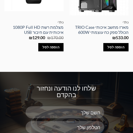
כללי
כללי
מארז מחשב איכותי TRIO Case
מצלמת רשת 1080P Full HD
הכולל ספק כח עוצמתי 600W
איכותית עם חיבור USB
המחיר
המחיר
₪
129.00
₪
170.00
₪
533.00
המקורי
הנוכחי
היה:
הוא:
הוספה לסל
הוספה לסל
₪129.00.
₪170.00.
שלחו לנו הודעה ונחזור
בהקדם