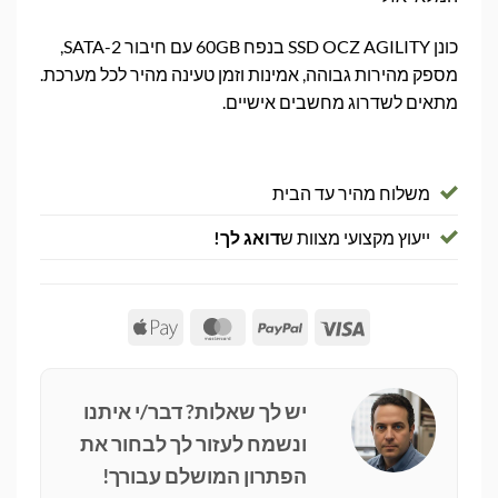
כונן SSD OCZ AGILITY בנפח 60GB עם חיבור SATA-2,
מספק מהירות גבוהה, אמינות וזמן טעינה מהיר לכל מערכת.
מתאים לשדרוג מחשבים אישיים.
משלוח מהיר עד הבית
ייעוץ מקצועי מצוות ש
דואג לך!
Apple
MasterCard
PayPal
Visa
Pay
יש לך שאלות? דבר/י איתנו
ונשמח לעזור לך לבחור את
הפתרון המושלם עבורך!