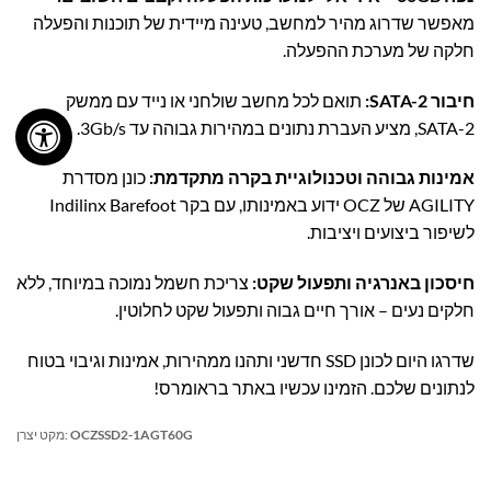
מאפשר שדרוג מהיר למחשב, טעינה מיידית של תוכנות והפעלה
חלקה של מערכת ההפעלה.
חיבור SATA-2:
תואם לכל מחשב שולחני או נייד עם ממשק
SATA-2, מציע העברת נתונים במהירות גבוהה עד 3Gb/s.
אמינות גבוהה וטכנולוגיית בקרה מתקדמת:
כונן מסדרת
AGILITY של OCZ ידוע באמינותו, עם בקר Indilinx Barefoot
לשיפור ביצועים ויציבות.
חיסכון באנרגיה ותפעול שקט:
צריכת חשמל נמוכה במיוחד, ללא
חלקים נעים – אורך חיים גבוה ותפעול שקט לחלוטין.
שדרגו היום לכונן SSD חדשני ותהנו ממהירות, אמינות וגיבוי בטוח
לנתונים שלכם. הזמינו עכשיו באתר בראומרס!
OCZSSD2-1AGT60G
מקט יצרן: