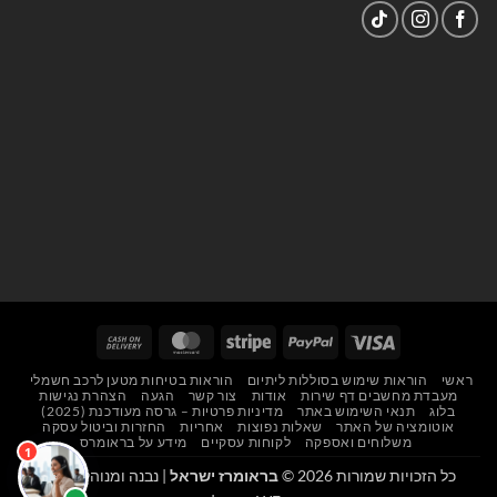
Cash
MasterCard
Stripe
PayPal
Visa
On
ראשי
הוראות שימוש בסוללות ליתיום
הוראות בטיחות מטען לרכב חשמלי
Delivery
מעבדת מחשבים דף שירות
אודות
צור קשר
הגעה
הצהרת נגישות
בלוג
תנאי השימוש באתר
מדיניות פרטיות – גרסה מעודכנת (2025)
אוטומציה של האתר
שאלות נפוצות
אחריות
החזרות וביטול עסקה
משלוחים ואספקה
לקוחות עסקיים
מידע על בראומרס
כל הזכויות שמורות 2026 ©
בראומרז ישראל
| נבנה ומנוהל על ידי