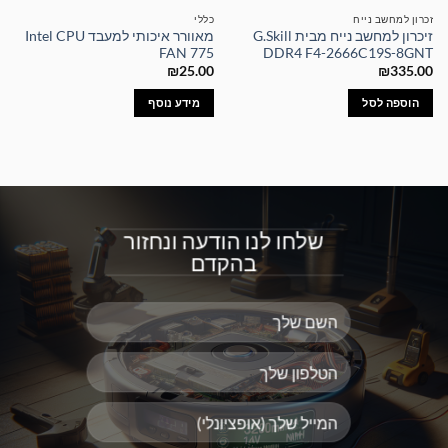
זכרון למחשב נייח
כללי
זיכרון למחשב נייח מבית G.Skill
מאוורר איכותי למעבד Intel CPU
FAN 775
DDR4 F4-2666C19S-8GNT
₪
25.00
₪
335.00
הוספה לסל
מידע נוסף
שלחו לנו הודעה ונחזור
בהקדם