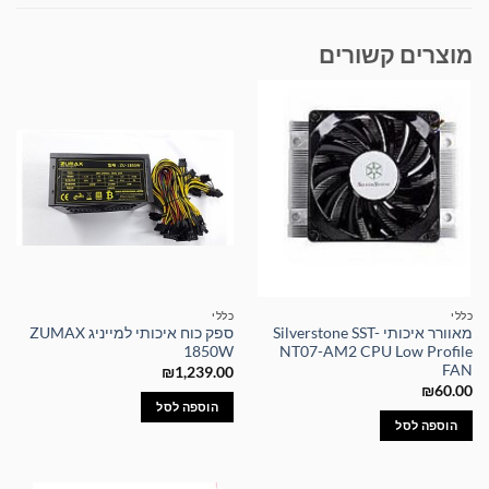
מוצרים קשורים
כללי
כללי
מאוורר איכותי Silverstone SST-
ספק כוח איכותי למייניג ZUMAX
1850W
NT07-AM2 CPU Low Profile
FAN
₪
1,239.00
₪
60.00
הוספה לסל
הוספה לסל