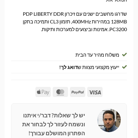
שדרגו מחשבים ישנים עם זיכרון PDP LIBERTY DDR
128MB במהירות 400MHz, תזמון CL3 ותמיכה בתקן
PC3200. אמינות וביצועים למערכות ותיקות.
משלוח מהיר עד הבית
ייעוץ מקצועי מצוות ש
דואג לך!
Apple
MasterCard
PayPal
Visa
Pay
יש לך שאלות? דבר/י איתנו
ונשמח לעזור לך לבחור את
הפתרון המושלם עבורך!