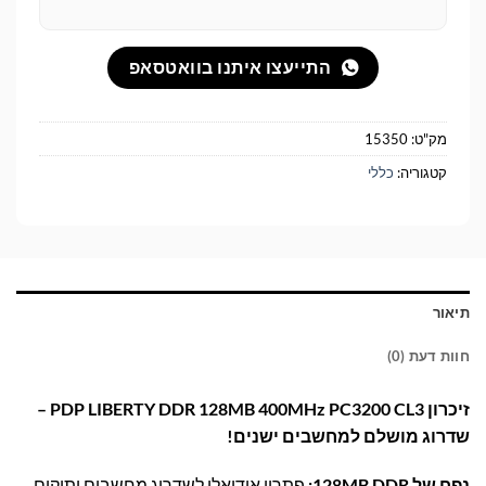
התייעצו איתנו בוואטסאפ
מק"ט:
15350
קטגוריה:
כללי
תיאור
חוות דעת (0)
זיכרון PDP LIBERTY DDR 128MB 400MHz PC3200 CL3 –
שדרוג מושלם למחשבים ישנים!
נפח של 128MB DDR:
פתרון אידיאלי לשדרוג מחשבים ותיקים