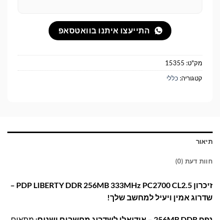
התייעצו איתנו בוואטסאפ
מק"ט:
15355
קטגוריה:
כללי
תיאור
חוות דעת (0)
זיכרון PDP LIBERTY DDR 256MB 333MHz PC2700 CL2.5 –
שדרוג אמין ויעיל למחשב שלך!
נפח 256MB DDR – אידיאלי לשדרוג מחשבים ישנים:
מתאים