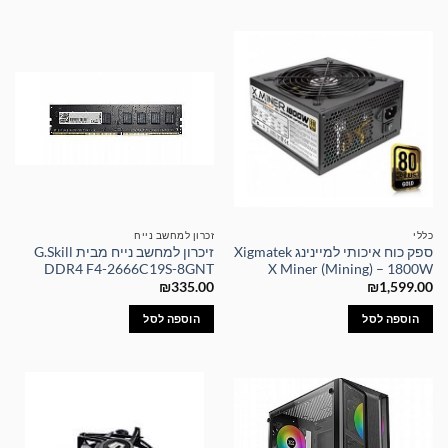
כללי
זכרון למחשב נייח
ספק כוח איכותי למיינינג Xigmatek
זיכרון למחשב נייח מבית G.Skill
DDR4 F4-2666C19S-8GNT
X Miner (Mining) – 1800W
₪
335.00
₪
1,599.00
הוספה לסל
הוספה לסל