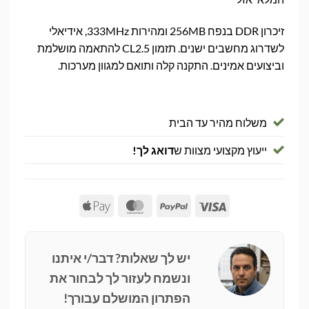
זיכרון DDR בנפח 256MB ומהירות 333MHz, אידיאלי
לשדרוג מחשבים ישנים. תזמון CL2.5 להתאמה מושלמת
וביצועים אמינים. התקנה קלה ותואם למגוון מערכות.
משלוח מהיר עד הבית
ייעוץ מקצועי מצוות ש
דואג לך!
Apple
MasterCard
PayPal
Visa
Pay
יש לך שאלות? דבר/י איתנו
ונשמח לעזור לך לבחור את
הפתרון המושלם עבורך!