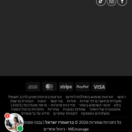
Cash
MasterCard
Stripe
PayPal
Visa
On
ראשי
הוראות שימוש בסוללות ליתיום
הוראות בטיחות מטען לרכב חשמלי
Delivery
מעבדת מחשבים דף שירות
אודות
צור קשר
הגעה
הצהרת נגישות
בלוג
תנאי השימוש באתר
מדיניות פרטיות – גרסה מעודכנת (2025)
אוטומציה של האתר
שאלות נפוצות
אחריות
החזרות וביטול עסקה
משלוחים ואספקה
לקוחות עסקיים
מידע על בראומרס
כל הזכויות שמורות 2026 ©
בראומרז ישראל
| נבנה ומנוהל על ידי
WEmanage - ניהול אתרים